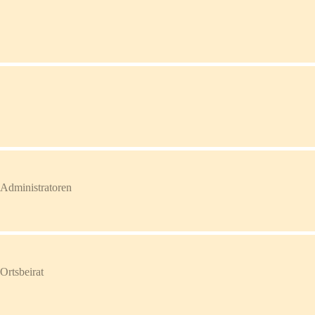
rat	
rat	
Reinheimer Kreis	Vorstand	Stadtrat	Administratoren	
Reinheimer Kreis	Vorstand	Fraktion	Ortsbeirat	