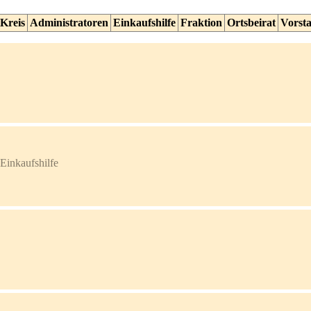
Kreis
Administratoren
Einkaufshilfe
Fraktion
Ortsbeirat
Vorst
Administratoren	Reinheimer Kreis	Einkaufshilfe	